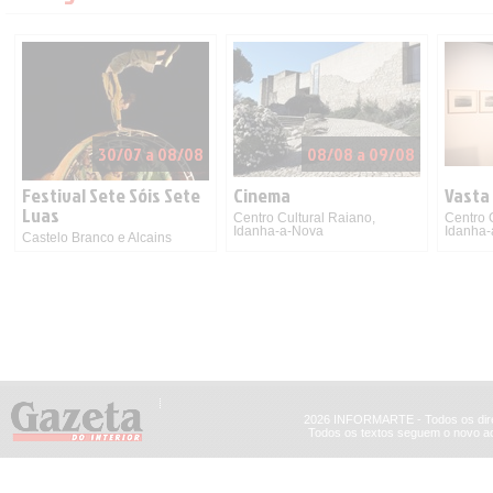
30/07 a 08/08
08/08 a 09/08
Festival Sete Sóis Sete
Cinema
Vasta
Luas
Centro Cultural Raiano,
Centro 
Idanha-a-Nova
Idanha
Castelo Branco e Alcains
2026 INFORMARTE - Todos os dire
Todos os textos seguem o novo ac