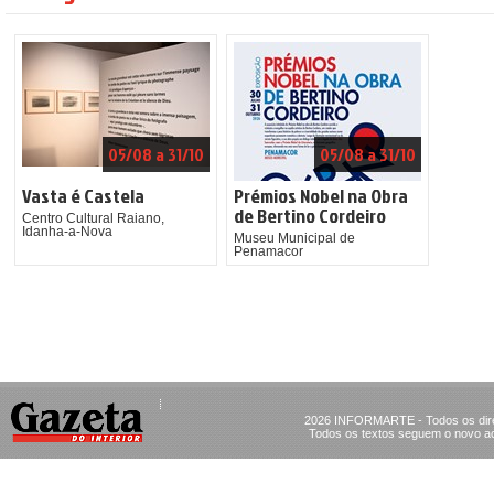
05/08 a 31/10
05/08 a 31/10
Vasta é Castela
Prémios Nobel na Obra
de Bertino Cordeiro
Centro Cultural Raiano,
Idanha-a-Nova
Museu Municipal de
Penamacor
2026 INFORMARTE - Todos os dire
Todos os textos seguem o novo ac