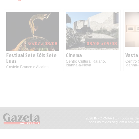
30/07 a 08/08
08/08 a 09/08
Festival Sete Sóis Sete
Cinema
Vasta
Luas
Centro Cultural Raiano,
Centro 
Idanha-a-Nova
Idanha
Castelo Branco e Alcains
2026 INFORMARTE - Todos os dire
Todos os textos seguem o novo ac