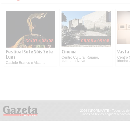
30/07 a 08/08
08/08 a 09/08
Festival Sete Sóis Sete
Cinema
Vasta
Luas
Centro Cultural Raiano,
Centro 
Idanha-a-Nova
Idanha
Castelo Branco e Alcains
2026 INFORMARTE - Todos os dire
Todos os textos seguem o novo ac