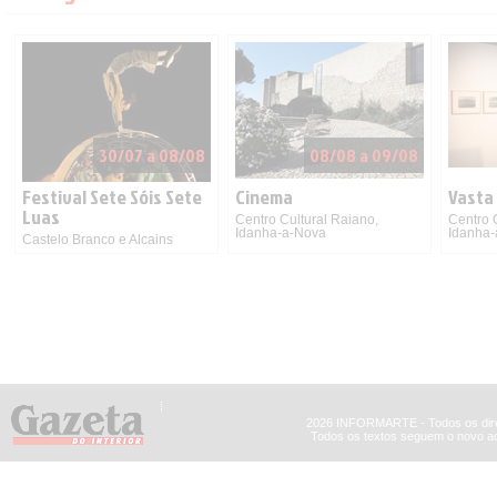
30/07 a 08/08
08/08 a 09/08
Festival Sete Sóis Sete
Cinema
Vasta
Luas
Centro Cultural Raiano,
Centro 
Idanha-a-Nova
Idanha
Castelo Branco e Alcains
2026 INFORMARTE - Todos os dire
Todos os textos seguem o novo ac